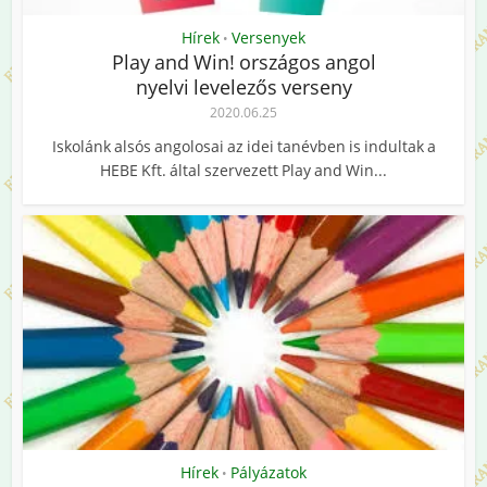
Hírek
Versenyek
•
Play and Win! országos angol
nyelvi levelezős verseny
2020.06.25
Iskolánk alsós angolosai az idei tanévben is indultak a
HEBE Kft. által szervezett Play and Win...
Hírek
Pályázatok
•