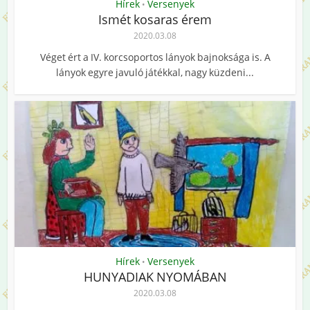
Hírek
Versenyek
•
Ismét kosaras érem
2020.03.08
Véget ért a IV. korcsoportos lányok bajnoksága is. A
lányok egyre javuló játékkal, nagy küzdeni...
Hírek
Versenyek
•
HUNYADIAK NYOMÁBAN
2020.03.08