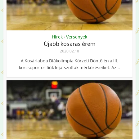
Hírek
Versenyek
•
Újabb kosaras érem
2020.02.10
A Kosárlabda Diákolimpia Körzeti Döntőjén a III.
korcsoportos fiúk lejátszották mérkőzéseiket. Az...