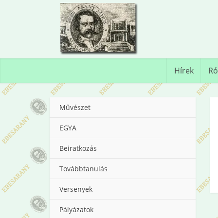
Hírek
Ró
Művészet
EGYA
Beiratkozás
Továbbtanulás
Versenyek
Pályázatok