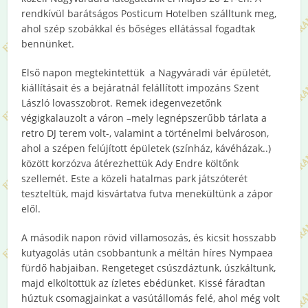
rendkívül barátságos Posticum Hotelben szálltunk meg,
ahol szép szobákkal és bőséges ellátással fogadtak
bennünket.
Első napon megtekintettük a Nagyváradi vár épületét,
kiállításait és a bejáratnál felállított impozáns Szent
László lovasszobrot. Remek idegenvezetőnk
végigkalauzolt a váron –mely legnépszerűbb tárlata a
retro DJ terem volt-, valamint a történelmi belvároson,
ahol a szépen felújított épületek (színház, kávéházak..)
között korzózva átérezhettük Ady Endre költőnk
szellemét. Este a közeli hatalmas park játszóterét
teszteltük, majd kisvártatva futva menekültünk a zápor
elől.
A második napon rövid villamosozás, és kicsit hosszabb
kutyagolás után csobbantunk a méltán híres Nympaea
fürdő habjaiban. Rengeteget csúszdáztunk, úszkáltunk,
majd elköltöttük az ízletes ebédünket. Kissé fáradtan
húztuk csomagjainkat a vasútállomás felé, ahol még volt