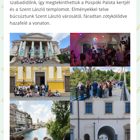
szabadidőnk, így megtekinthettük a Püspöki Palota kertjét
és a Szent László templomot. Élményekkel telve
búcsúztunk Szent László városától, fáradtan zötykölődve
hazafelé a vonaton.