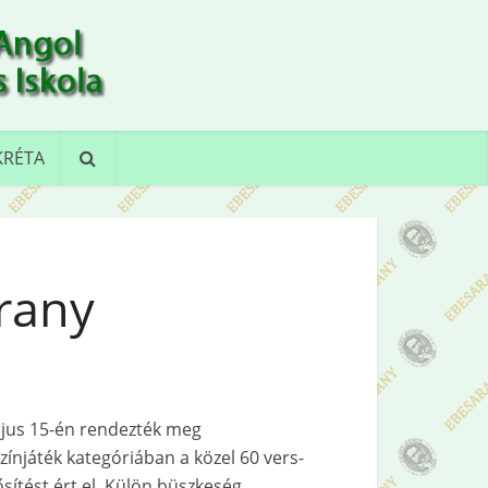
KRÉTA
rany
ájus 15-én rendezték meg
ínjáték kategóriában a közel 60 vers-
ítést ért el. Külön büszkeség