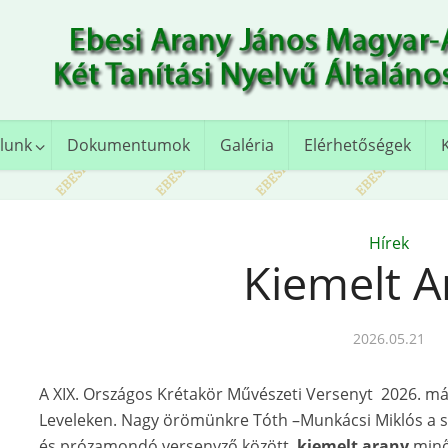
lunk
Dokumentumok
Galéria
Elérhetőségek
Hírek
Kiemelt A
2026.05.21
A XIX. Országos Krétakör Művészeti Versenyt 2026. m
Leveleken. Nagy örömünkre Tóth –Munkácsi Miklós a sz
és prózamondó versenyző között
kiemelt arany
minős