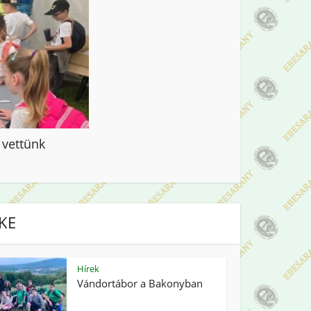
 vettünk
IKE
Hírek
Vándortábor a Bakonyban