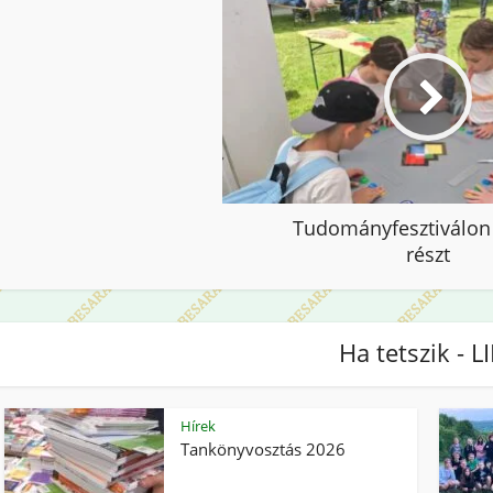
Tudományfesztiválon
részt
Ha tetszik - L
Hírek
Tankönyvosztás 2026