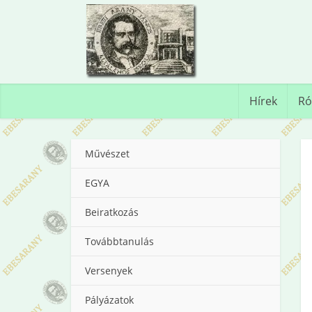
Hírek
Ró
Művészet
EGYA
Beiratkozás
Továbbtanulás
Versenyek
Pályázatok