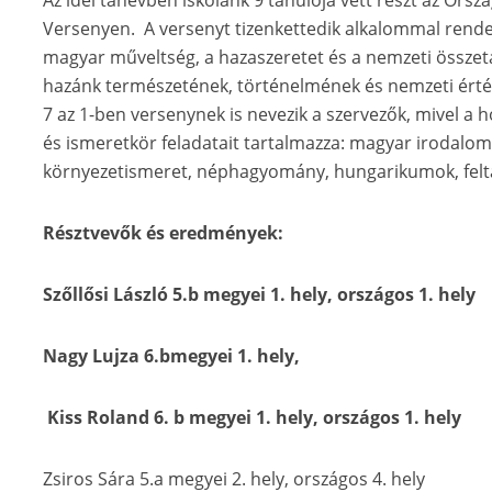
Az idei tanévben iskolánk 9 tanulója vett részt az Or
Versenyen. A versenyt tizenkettedik alkalommal rende
magyar műveltség, a hazaszeretet és a nemzeti összet
hazánk természetének, történelmének és nemzeti érté
7 az 1-ben versenynek is nevezik a szervezők, mivel a 
és ismeretkör feladatait tartalmazza: magyar irodalom,
környezetismeret, néphagyomány, hungarikumok, felta
Résztvevők és eredmények:
Szőllősi László 5.b megyei 1. hely, országos 1. hely
Nagy Lujza 6.bmegyei 1. hely,
Kiss Roland 6. b megyei 1. hely, országos 1. hely
Zsiros Sára 5.a megyei 2. hely, országos 4. hely