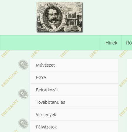
Hírek
Ró
Művészet
EGYA
Beiratkozás
Továbbtanulás
Versenyek
Pályázatok