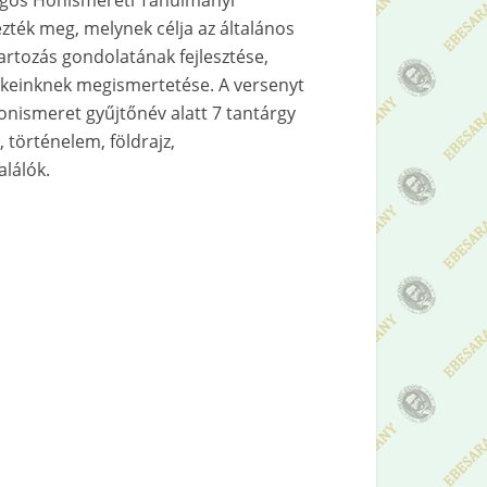
szágos Honismereti Tanulmányi
zték meg, melynek célja az általános
artozás gondolatának fejlesztése,
keinknek megismertetése. A versenyt
honismeret gyűjtőnév alatt 7 tantárgy
 történelem, földrajz,
lálók.