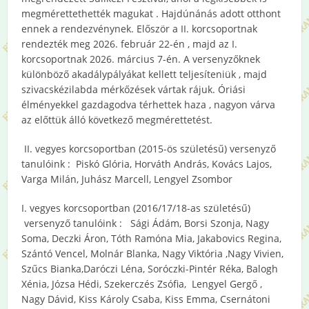
megmérettethették magukat . Hajdúnánás adott otthont
ennek a rendezvénynek. Először a II. korcsoportnak
rendezték meg 2026. február 22-én , majd az I.
korcsoportnak 2026. március 7-én. A versenyzőknek
különböző akadálypályákat kellett teljesíteniük , majd
szivacskézilabda mérkőzések vártak rájuk. Óriási
élményekkel gazdagodva térhettek haza , nagyon várva
az előttük álló következő megmérettetést.
II. vegyes korcsoportban (2015-ös születésű) versenyző
tanulóink : Piskó Glória, Horváth András, Kovács Lajos,
Varga Milán, Juhász Marcell, Lengyel Zsombor
I. vegyes korcsoportban (2016/17/18-as születésű)
versenyző tanulóink : Sági Ádám, Borsi Szonja, Nagy
Soma, Deczki Áron, Tóth Ramóna Mia, Jakabovics Regina,
Szántó Vencel, Molnár Blanka, Nagy Viktória ,Nagy Vivien,
Szűcs Bianka,Daróczi Léna, Soróczki-Pintér Réka, Balogh
Xénia, Józsa Hédi, Szekerczés Zsófia, Lengyel Gergő ,
Nagy Dávid, Kiss Károly Csaba, Kiss Emma, Csernátoni