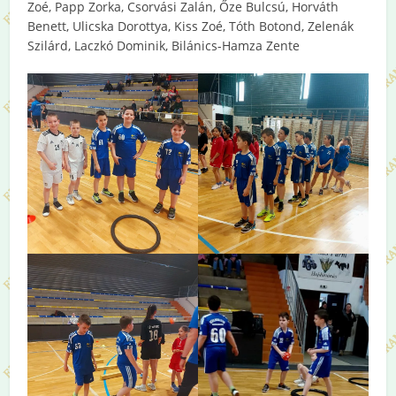
Zoé, Papp Zorka, Csorvási Zalán, Őze Bulcsú, Horváth
Benett, Ulicska Dorottya, Kiss Zoé, Tóth Botond, Zelenák
Szilárd, Laczkó Dominik, Bilánics-Hamza Zente