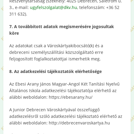
Részvénytársaság (székhely: 4025 Debrecen, Salétrom u.
3., e-mail:
ugyfelszolgalat@dkv.hu
, telefonszám: +36 52
311 632).
7. A továbbított adatok megismerésére jogosultak
köre
Az adatokat csak a Városkártyakibocsátó(k) és a
debreceni személyszállítási közszolgáltató erre
feljogosított foglalkoztatottjai ismerhetik meg.
8.
Az adatkezelési tájékoztatók elérhetősége
Az Ebesi Arany János Magyar-Angol Két Tanítási Nyelvű
Általános Iskola adatkezelési tájékoztatója elérhető az
alábbi weboldalon: https://ebesarany.hu/
A Junior Debrecen Városkártyával összefüggő
adatkezelésről szóló adatkezelési tájékoztató elérhető az
alábbi weboldalon: http://debrecenvaroskartya.hu