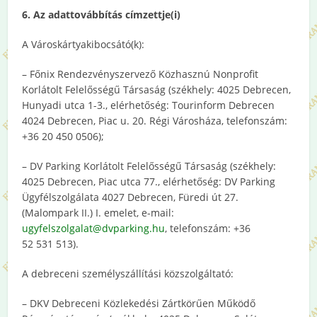
6. Az adattovábbítás címzettje(i)
A Városkártyakibocsátó(k):
– Főnix Rendezvényszervező Közhasznú Nonprofit
Korlátolt Felelősségű Társaság (székhely: 4025 Debrecen,
Hunyadi utca 1-3., elérhetőség: Tourinform Debrecen
4024 Debrecen, Piac u. 20. Régi Városháza, telefonszám:
+36 20 450 0506);
– DV Parking Korlátolt Felelősségű Társaság (székhely:
4025 Debrecen, Piac utca 77., elérhetőség: DV Parking
Ügyfélszolgálata 4027 Debrecen, Füredi út 27.
(Malompark II.) I. emelet, e-mail:
ugyfelszolgalat@dvparking.hu
, telefonszám: +36
52 531 513).
A debreceni személyszállítási közszolgáltató:
– DKV Debreceni Közlekedési Zártkörűen Működő