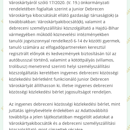
Városkártyáról szóló 17/2020. (V. 19.) önkormányzati
rendeletében foglaltak szerint a Junior Debrecen
Városkártya kibocsátását ellátó gazdasági társaság(ok) (a
továbbiakban: Városkártyakibocsátó(k), valamint a
debreceni személyszállítási közszolgáltató a Hajdú-Bihar
vármegyében működő köznevelési intézményekben
tanulói jogviszonnyal rendelkező 6-14 év közötti gyermek,
tanuló számára az elfogadópartnereken keresztül
regisztrált előnyök és kedvezmények biztosításán túl az
autóbusszal történő, valamint a kötöttpályás (villamos,
trolibusz) menetrend szerinti helyi személyszállítási
közszolgáltatás keretében ingyenes debreceni közösségi
közlekedési bérletként funkcionáló Junior Debrecen
Városkártyát állíthasson ki, illetve ingyenes debreceni
közösségi közlekedési bérlet jogosultságot rendeljen.
Az ingyenes debreceni közösségi közlekedési bérlet, mint
juttatás igénybevétele érdekében az Adattovábbító
továbbítja a jelen tájékoztatóban megjelölt adatokat a
Városkártyakibocsátók és a debreceni személyszállítási
közszolgáltató, mint címzettek részére.