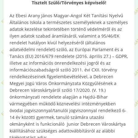
Tisztelt Szülő/Törvényes képviselő!
Az Ebesi Arany János Magyar-Angol Két Tanítási Nyelvű
Általános Iskola a természetes személyeknek a személyes
adatok kezelése tekintetében történő védelméről és az
ilyen adatok szabad áramlásáról, valamint a 95/46/EK
rendelet hatályon kívül helyezéséről (általános
adatvédelmi rendelet) szóló, az Európai Parlament és a
Tanács (EU) 2016/679 rendelete (2016. április 27.) – GDPR,
illetve az információs önrendelkezési jogról és az
információszabadságról szóló 2011. évi CXII. törvény
rendelkezéseinek figyelembevételével, a Debrecen
Megyei Jogú Város Önkormányzata Közgyűlésének a
Debrecen Városkártyáról szóló 17/2020. (V. 19.)
önkormányzati rendelete alapján a Hajdú-Bihar
vármegyében működő köznevelési intézményekben
óvodai jogviszonnyal/tanulói jogviszonnyal rendelkező 6-
14 év közötti gyermek, tanuló számára utazási
okmányként is funkcionáló Junior Debrecen Városkártya
kiállításához szükséges adattovábbításról az alábbi
tájékoztatást adja: