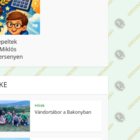
peltek
 Miklós
ersenyen
IKE
Hírek
Vándortábor a Bakonyban