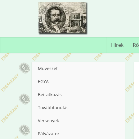
Hírek
Ró
Művészet
EGYA
Beiratkozás
Továbbtanulás
Versenyek
Pályázatok