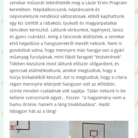
zenekar műsorát tekinthették meg a Lázár Ervin Program
keretében. Népdalkincsünk, néptáncaink és
népviseletünk rendkívül változatosak, ebből kaphattunk
egy kis ízelítőt a rábaközi, tyukodi és magyarpalatkai
táncokon keresztül. Láttunk verbunkot, legényest, lassú
és gyors csárdást. Amíg a táncosok átöltöztek, a zenekar
első hegedűse a hangszerekről mesélt nekünk. Nem is
gondoltuk volna, hogy mennyire más hangja van a gyári
műanyag furulyának, mint fából faragott “testvérének”.
Többen közülünk most láttunk először ütőgardont, és
igencsak elálmélkodtunk, amikor megtudtuk, hogy a
húrja birkabélből készült. Azt is megtudtuk, hogy a citera
régen mennyire elterjedt hangszer volt az Alföldön,
szinte minden családnak volt sajátja. Talán nekünk is be
kellene szereznünk egyet… hiszen “a hagyomány nem a
hamu őrzése, hanem a láng továbbadása”. Hadd
lobogjon hát az a láng!