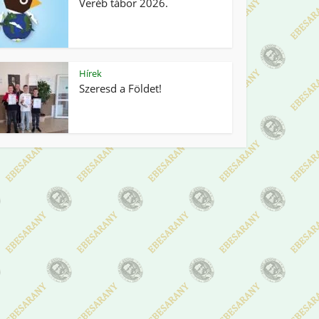
Veréb tábor 2026.
Hírek
Szeresd a Földet!