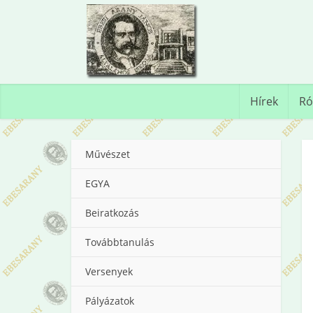
Hírek
Ró
Művészet
EGYA
Beiratkozás
Továbbtanulás
Versenyek
Pályázatok