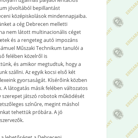
vfolyam izgalmas pályaorientációs
um jóvoltából bepillantást
eceni középiskolások mindennapjaiba.
ünket a cég Debrecen melletti
ha nem látott multinacionális céget
ületek és a rengeteg autó impozáns
i Sámuel Műszaki Technikum tanulói a
ső felében közelről is
ttünk, és amikor megtudtuk, hogy a
k szállni. Az egyik kocsi első két
lexeink gyorsaságát. Kísérőink közben
. A látogatás másik felében változatos
agy szerepet játszó robotok működését
tetszőleges színűre, megint máshol
unkat tehettük próbára. A jó
szervezők.
 a lehetőséget a Debreceni