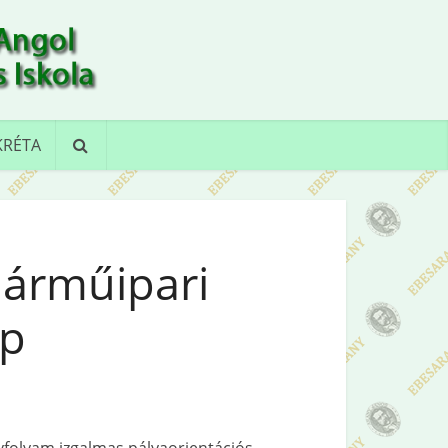
KRÉTA
árműipari
ap