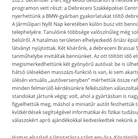
2025. december 2-án, egy keddi délutánon a hetedik é
programon vett részt: a Debreceni Szakképzései Centr
nyerhettünk a BMW-gyárban gyakorlatukat töltő debr
A Járműipari Nyílt Nap keretében külön busz vitt benn
telephelyére. Tanulóink többsége valószínűleg még so
belülről. A hatalmas területen elhelyezkedő óriási ép
látványt nyújtottak. Két kísérőnk, a debreceni Brassa
tanműhelybe invitáltak bennünket. Az ott töltött idő el
megismerkedhettünk két gyönyörű autóval: be is ülhe
hátsó ülésekben masszázs-funkció is van, ki sem akartun
ülésén virtuális „autóversenyben” mérhettük össze ref
minden felmerülő kérdésünkre felkészülten válaszoltak
standokat jártunk végig: volt, ahol a gyártásban is n
figyelhettük meg, máshol a miniatűr autót festhettük 
kvízkérdések segítségével informatikai és fizikai tudás
válaszokért apró ajándékokkal kedveskedtek nekünk a 
Hamar elszalad a látogatásra szánt egy óra. Köszönjük