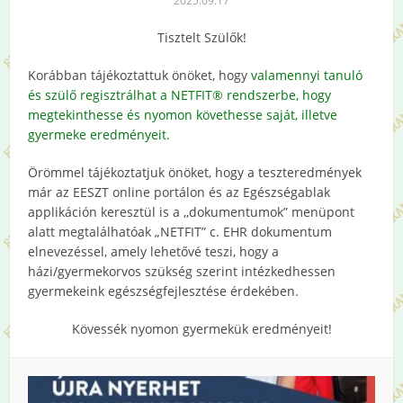
2025.09.17
Tisztelt Szülők!
Korábban tájékoztattuk önöket, hogy
valamennyi tanuló
és szülő regisztrálhat a NETFIT® rendszerbe, hogy
megtekinthesse és nyomon követhesse saját, illetve
gyermeke eredményeit.
Örömmel tájékoztatjuk önöket, hogy a teszteredmények
már az EESZT online portálon és az Egészségablak
applikáción keresztül is a ,,dokumentumok” menüpont
alatt megtalálhatóak „NETFIT” c. EHR dokumentum
elnevezéssel, amely lehetővé teszi, hogy a
házi/gyermekorvos szükség szerint intézkedhessen
gyermekeink egészségfejlesztése érdekében.
Kövessék nyomon gyermekük eredményeit!