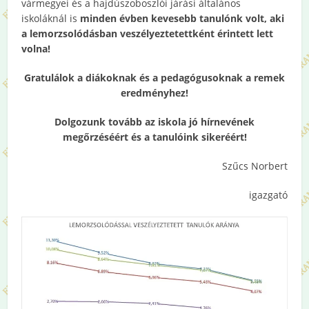
vármegyei és a hajdúszoboszlói járási általános
iskoláknál is
minden évben kevesebb tanulónk volt, aki
a lemorzsolódásban veszélyeztetettként érintett lett
volna!
Gratulálok a diákoknak és a pedagógusoknak a remek
eredményhez!
Dolgozunk tovább az iskola jó hírnevének
megőrzéséért és a tanulóink sikeréért!
Szűcs Norbert
igazgató