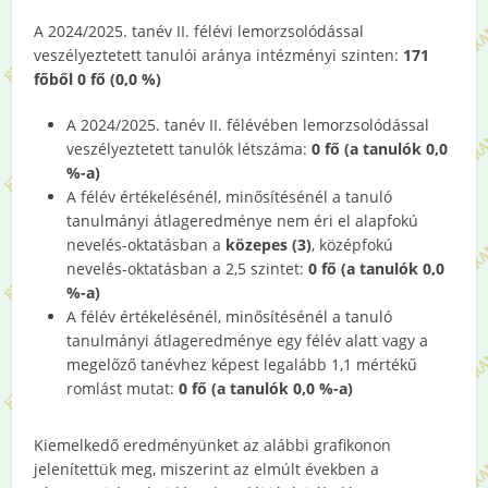
A 2024/2025. tanév II. félévi lemorzsolódással
veszélyeztetett tanulói aránya intézményi szinten:
171
főből 0 fő (0,0 %)
A 2024/2025. tanév II. félévében lemorzsolódással
veszélyeztetett tanulók létszáma:
0 fő (a tanulók 0,0
%-a)
A félév értékelésénél, minősítésénél a tanuló
tanulmányi átlageredménye nem éri el alapfokú
nevelés-oktatásban a
közepes (3)
, középfokú
nevelés-oktatásban a 2,5 szintet:
0 fő (a tanulók 0,0
%-a)
A félév értékelésénél, minősítésénél a tanuló
tanulmányi átlageredménye egy félév alatt vagy a
megelőző tanévhez képest legalább 1,1 mértékű
romlást mutat:
0 fő (a tanulók 0,0 %-a)
Kiemelkedő eredményünket az alábbi grafikonon
jelenítettük meg, miszerint az elmúlt években a