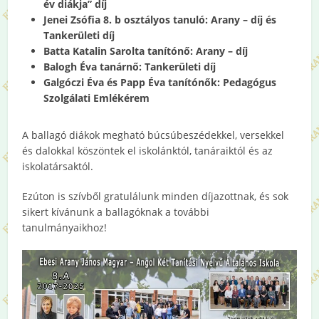
év diákja”
díj
Jenei Zsófia 8. b osztályos tanuló: Arany – díj és
Tankerületi díj
Batta Katalin Sarolta tanítónő: Arany – díj
Balogh Éva tanárnő: Tankerületi díj
Galgóczi Éva és Papp Éva tanítónők: Pedagógus
Szolgálati Emlékérem
A ballagó diákok megható búcsúbeszédekkel, versekkel
és dalokkal köszöntek el iskolánktól, tanáraiktól és az
iskolatársaktól.
Ezúton is szívből gratulálunk minden díjazottnak, és sok
sikert kívánunk a ballagóknak a további
tanulmányaikhoz!