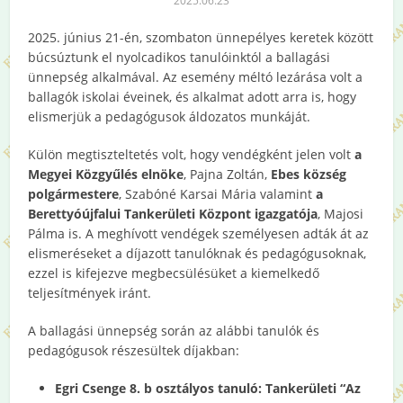
2025.06.23
2025. június 21-én, szombaton ünnepélyes keretek között
búcsúztunk el nyolcadikos tanulóinktól a ballagási
ünnepség alkalmával. Az esemény méltó lezárása volt a
ballagók iskolai éveinek, és alkalmat adott arra is, hogy
elismerjük a pedagógusok áldozatos munkáját.
Külön megtiszteltetés volt, hogy vendégként jelen volt
a
Megyei Közgyűlés elnöke
, Pajna Zoltán,
Ebes község
polgármestere
, Szabóné Karsai Mária valamint
a
Berettyóújfalui Tankerületi Központ igazgatója
, Majosi
Pálma is. A meghívott vendégek személyesen adták át az
elismeréseket a díjazott tanulóknak és pedagógusoknak,
ezzel is kifejezve megbecsülésüket a kiemelkedő
teljesítmények iránt.
A ballagási ünnepség során az alábbi tanulók és
pedagógusok részesültek díjakban:
Egri Csenge 8. b osztályos tanuló: Tankerületi
“Az