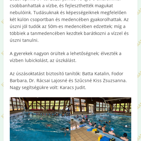
csobbanhattak a vízbe, és fejleszthették magukat
nebulóink. Tudásuknak és képességeiknek megfelelően
két külön csoportban és medencében gyakorolhattak. Az
úszni jól tudók az 50m-es medencében edzettek; míg a
többiek a tanmedencében kezdtek barátkozni a vízzel és
úszni tanulni.
A gyerekek nagyon örültek a lehetőségnek; élvezték a
vízben lubickolást, az úszkálást.
Az úszásoktatást biztosító tanítók: Batta Katalin, Fodor
Barbara, Dr. Rácsai Lajosné és Szűcsné Kiss Zsuzsanna.
Nagy segítségükre volt: Karacs Judit.