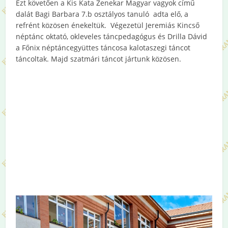
Ezt követően a Kis Kata Zenekar Magyar vagyok című
dalát Bagi Barbara 7.b osztályos tanuló adta elő, a
refrént közösen énekeltük. Végezetül Jeremiás Kincső
néptánc oktató, okleveles táncpedagógus és Drilla Dávid
a Főnix néptáncegyüttes táncosa kalotaszegi táncot
táncoltak. Majd szatmári táncot jártunk közösen.