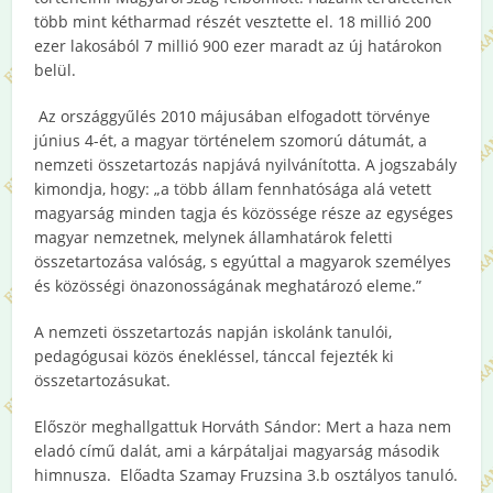
több mint kétharmad részét vesztette el. 18 millió 200
ezer lakosából 7 millió 900 ezer maradt az új határokon
belül.
Az országgyűlés 2010 májusában elfogadott törvénye
június 4-ét, a magyar történelem szomorú dátumát, a
nemzeti összetartozás napjává nyilvánította. A jogszabály
kimondja, hogy: „a több állam fennhatósága alá vetett
magyarság minden tagja és közössége része az egységes
magyar nemzetnek, melynek államhatárok feletti
összetartozása valóság, s egyúttal a magyarok személyes
és közösségi önazonosságának meghatározó eleme.”
A nemzeti összetartozás napján iskolánk tanulói,
pedagógusai közös énekléssel, tánccal fejezték ki
összetartozásukat.
Először meghallgattuk Horváth Sándor: Mert a haza nem
eladó című dalát, ami a kárpátaljai magyarság második
himnusza. Előadta Szamay Fruzsina 3.b osztályos tanuló.