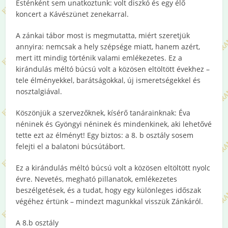
Esténként sem unatkoztunk: volt diszkó és egy élő
koncert a Kávészünet zenekarral.
A zánkai tábor most is megmutatta, miért szeretjük
annyira: nemcsak a hely szépsége miatt, hanem azért,
mert itt mindig történik valami emlékezetes. Ez a
kirándulás méltó búcsú volt a közösen eltöltött évekhez –
tele élményekkel, barátságokkal, új ismeretségekkel és
nosztalgiával.
Köszönjük a szervezőknek, kísérő tanárainknak: Éva
néninek és Gyöngyi néninek és mindenkinek, aki lehetővé
tette ezt az élményt! Egy biztos: a 8. b osztály sosem
felejti el a balatoni búcsútábort.
Ez a kirándulás méltó búcsú volt a közösen eltöltött nyolc
évre. Nevetés, megható pillanatok, emlékezetes
beszélgetések, és a tudat, hogy egy különleges időszak
végéhez értünk – mindezt magunkkal visszük Zánkáról.
A 8.b osztály