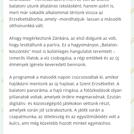
balatoni utunk általános iskolásként, hanem azért is,
mert már sokadik alkalommal tértünk vissza az
Erzsébettáborba, amely –mondhatjuk- lassan a második
otthonunkká vált.
Ahogy megérkeztünk Zánkára, az első dolgunk az volt,
hogy lesétáltunk a partra. Ez a hagyományos „Balaton-
köszöntés” most is különleges hangulatot teremtett –
ismerős illatok, a víz csobogása, a régi emlékek és az új
élmények ígérete keveredett bennünk.
A programok a második napon csúcsosodtak ki, amikor
hajókázni mentünk az új hajóval, a Szent Erzsébettel. A
balatoni panoráma, a hajó ringása, a fotózkodások olyan
pillanatok voltak, amelyek örökre megmaradnak. Ezután
digitális- és közösségépítő játékokon vettünk részt,
amelyek során jól szórakoztunk. A játék során a
csapatmunka, az ötletesség és az együttműködés volt a
kulcs, ami még közelebb hozott minket egymáshoz.