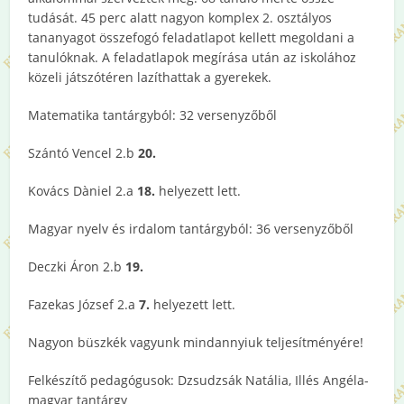
tudását. 45 perc alatt nagyon komplex 2. osztályos
tananyagot összefogó feladatlapot kellett megoldani a
tanulóknak. A feladatlapok megírása után az iskolához
közeli játszótéren lazíthattak a gyerekek.
Matematika tantárgyból: 32 versenyzőből
Szántó Vencel 2.b
20.
Kovács Dàniel 2.a
18.
helyezett lett.
Magyar nyelv és irdalom tantárgyból: 36 versenyzőből
Deczki Áron 2.b
19.
Fazekas József 2.a
7.
helyezett lett.
Nagyon büszkék vagyunk mindannyiuk teljesítményére!
Felkészítő pedagógusok: Dzsudzsák Natália, Illés Angéla-
magyar tantárgy