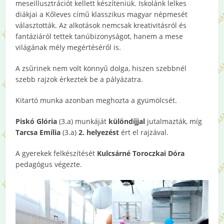
meseillusztrációt kellett készíteniük. Iskolánk lelkes
diákjai a Kőleves című klasszikus magyar népmesét
választották. Az alkotások nemcsak kreativitásról és
fantáziáról tettek tanúbizonyságot, hanem a mese
világának mély megértéséről is.
A zsűrinek nem volt könnyű dolga, hiszen szebbnél
szebb rajzok érkeztek be a pályázatra.
Kitartó munka azonban meghozta a gyümölcsét.
Piskó Glória
(3.a) munkáját
különdíjjal
jutalmazták, míg
Tarcsa Emília
(3.a)
2. helyezést
ért el rajzával.
A gyerekek felkészítését
Kulcsárné Toroczkai Dóra
pedagógus végezte.