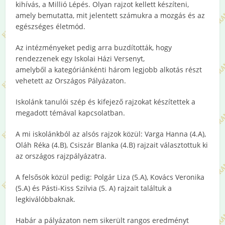
kihívás, a Millió Lépés. Olyan rajzot kellett készíteni,
amely bemutatta, mit jelentett számukra a mozgás és az
egészséges életmód.
Az intézményeket pedig arra buzdították, hogy
rendezzenek egy Iskolai Házi Versenyt,
amelyből a kategóriánkénti három legjobb alkotás részt
vehetett az Országos Pályázaton.
Iskolánk tanulói szép és kifejező rajzokat készítettek a
megadott témával kapcsolatban.
A mi iskolánkból az alsós rajzok közül: Varga Hanna (4.A),
Oláh Réka (4.B), Csiszár Blanka (4.B) rajzait választottuk ki
az országos rajzpályázatra.
A felsősök közül pedig: Polgár Liza (5.A), Kovács Veronika
(5.A) és Pásti-Kiss Szilvia (5. A) rajzait találtuk a
legkiválóbbaknak.
Habár a pályázaton nem sikerült rangos eredményt