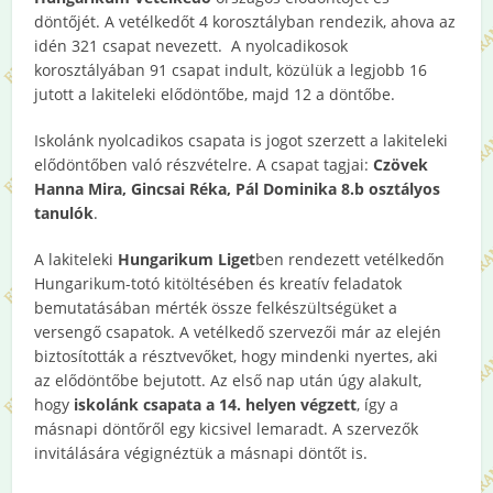
döntőjét. A vetélkedőt 4 korosztályban rendezik, ahova az
idén 321 csapat nevezett. A nyolcadikosok
korosztályában 91 csapat indult, közülük a legjobb 16
jutott a lakiteleki elődöntőbe, majd 12 a döntőbe.
Iskolánk nyolcadikos csapata is jogot szerzett a lakiteleki
elődöntőben való részvételre. A csapat tagjai:
Czövek
Hanna Mira, Gincsai Réka, Pál Dominika 8.b osztályos
tanulók
.
A lakiteleki
Hungarikum Liget
ben rendezett vetélkedőn
Hungarikum-totó kitöltésében és kreatív feladatok
bemutatásában mérték össze felkészültségüket a
versengő csapatok. A vetélkedő szervezői már az elején
biztosították a résztvevőket, hogy mindenki nyertes, aki
az elődöntőbe bejutott. Az első nap után úgy alakult,
hogy
iskolánk csapata a 14. helyen végzett
, így a
másnapi döntőről egy kicsivel lemaradt. A szervezők
invitálására végignéztük a másnapi döntőt is.