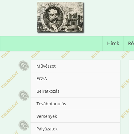
Hírek
Ró
Művészet
EGYA
Beiratkozás
Továbbtanulás
Versenyek
Pályázatok