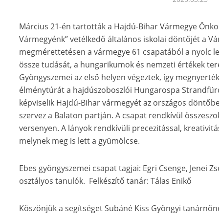
Március 21-én tartották a Hajdú-Bihar Vármegye Önkor
Vármegyénk” vetélkedő általános iskolai döntőjét a 
megmérettetésen a vármegye 61 csapatából a nyolc le
össze tudását, a hungarikumok és nemzeti értékek ter
Gyöngyszemei az első helyen végeztek, így megnyerték 
élménytúrát a hajdúszoboszlói Hungarospa Strandfür
képviselik Hajdú-Bihar vármegyét az országos döntőb
szervez a Balaton partján. A csapat rendkívül összeszo
versenyen. A lányok rendkívüli precezitással, kreativitá
melynek meg is lett a gyümölcse.
Ebes gyöngyszemei csapat tagjai: Egri Csenge, Jenei Z
osztályos tanulók. Felkészítő tanár: Tálas Enikő
Köszönjük a segítséget Subáné Kiss Gyöngyi tanárnőn