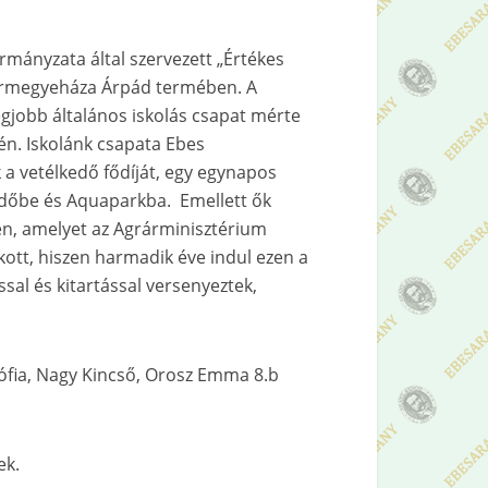
mányzata által szervezett „Értékes
Vármegyeháza Árpád termében. A
gjobb általános iskolás csapat mérte
én. Iskolánk csapata Ebes
a vetélkedő fődíját, egy egynapos
dőbe és Aquaparkba. Emellett ők
en, amelyet az Agrárminisztérium
kott, hiszen harmadik éve indul ezen a
ssal és kitartással versenyeztek,
sófia, Nagy Kincső, Orosz Emma 8.b
ek.