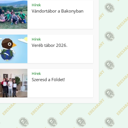
Hírek
Vándortábor a Bakonyban
Hírek
Veréb tábor 2026.
Hírek
Szeresd a Földet!