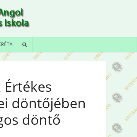
KRÉTA
z Értékes
i döntőjében
ágos döntő