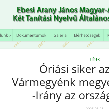
lunk
Dokumentumok
Galéria
Elérhetőségek
Hírek
Óriási siker a
Vármegyénk megye
-Irány az orsz
2025.03.23