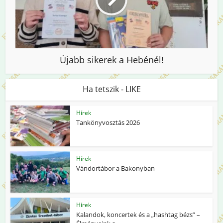
Újabb sikerek a Hebénél!
Ha tetszik - LIKE
Hírek
Tankönyvosztás 2026
Hírek
Vándortábor a Bakonyban
Hírek
Kalandok, koncertek és a „hashtag bézs” –