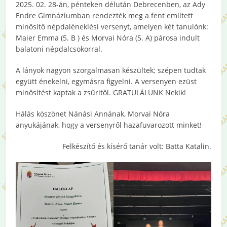
2025. 02. 28-án, pénteken délután Debrecenben, az Ady
Endre Gimnáziumban rendezték meg a fent említett
minősítő népdaléneklési versenyt, amelyen két tanulónk:
Maier Emma (5. B ) és Morvai Nóra (5. A) párosa indult
balatoni népdalcsokorral.
A lányok nagyon szorgalmasan készültek; szépen tudtak
együtt énekelni, egymásra figyelni. A versenyen ezüst
minősítést kaptak a zsűritől. GRATULÁLUNK Nekik!
Hálás köszönet Nánási Annának, Morvai Nóra
anyukájának, hogy a versenyről hazafuvarozott minket!
Felkészítő és kísérő tanár volt: Batta Katalin.