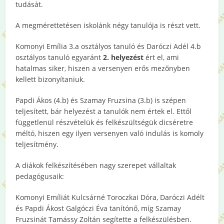
tudását.
A megmérettetésen iskolánk négy tanulója is részt vett.
Komonyi Emília 3.a osztályos tanuló és Daróczi Adél 4.b
osztályos tanuló egyaránt
2. helyezést
ért el, ami
hatalmas siker, hiszen a versenyen erős mezőnyben
kellett bizonyítaniuk.
Papdi Ákos (4.b) és Szamay Fruzsina (3.b) is szépen
teljesített, bár helyezést a tanulók nem értek el. Ettől
függetlenül részvételük és felkészültségük dicséretre
méltó, hiszen egy ilyen versenyen való indulás is komoly
teljesítmény.
A diákok felkészítésében nagy szerepet vállaltak
pedagógusaik:
Komonyi Emíliát Kulcsárné Toroczkai Dóra, Daróczi Adélt
és Papdi Ákost Galgóczi Éva tanítónő, míg Szamay
Fruzsinát Tamássy Zoltán segítette a felkészülésben.