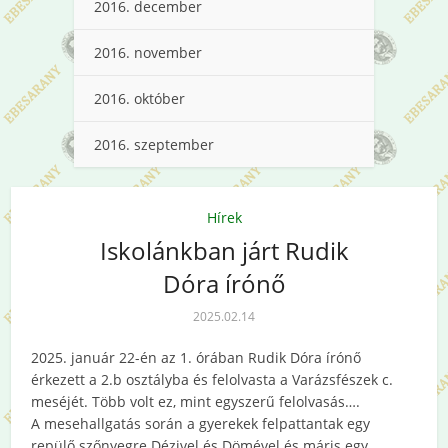
2016. december
2016. november
2016. október
2016. szeptember
Hírek
Iskolánkban járt Rudik
Dóra írónő
2025.02.14
2025. január 22-én az 1. órában Rudik Dóra írónő
érkezett a 2.b osztályba és felolvasta a Varázsfészek c.
meséjét. Több volt ez, mint egyszerű felolvasás….
A mesehallgatás során a gyerekek felpattantak egy
repülő szőnyegre Dézivel és Dömével és máris egy