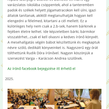
varázslatos iskolába csöppentek, ahol a tanteremben
padok és székek helyett jógamatracokon kell ülni, igazi
állatok tanítanak, akiktől megtanulhatják hogyan kell
elengedni a félelmed, kitartani a cél mellett. Ez a
különleges hely nem csak a 2.b-sek, hanem bárkinek a
fejében életre kelhet. Ide képzeletben bárki, bármikor
visszatérhet…csak el kell olvasni a kedves írónő könyvét.
A mesehallgatás végén bábot készítettünk és megkaptuk
névre szóló, dedikált könyveinket is. Nagyszerű egy órát
tölthettünk Rudik Dóra írónővel. Nagyon köszönjük a
szervezést Varga – Karácson Andrea szülőnek.
Az írónő facebook bejegyzése itt érhető el