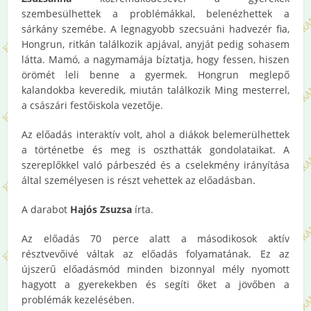
szembesülhettek a problémákkal, belenézhettek a
sárkány szemébe. A legnagyobb szecsuáni hadvezér fia,
Hongrun, ritkán találkozik apjával, anyját pedig sohasem
látta. Mamó, a nagymamája bíztatja, hogy fessen, hiszen
örömét leli benne a gyermek. Hongrun meglepő
kalandokba keveredik, miután találkozik Ming mesterrel,
a császári festőiskola vezetője.
Az előadás interaktív volt, ahol a diákok belemerülhettek
a történetbe és meg is oszthatták gondolataikat. A
szereplőkkel való párbeszéd és a cselekmény irányítása
által személyesen is részt vehettek az előadásban.
A darabot
Hajós Zsuzsa
írta.
Az előadás 70 perce alatt a másodikosok aktív
résztvevőivé váltak az előadás folyamatának. Ez az
újszerű előadásmód minden bizonnyal mély nyomott
hagyott a gyerekekben és segíti őket a jövőben a
problémák kezelésében.