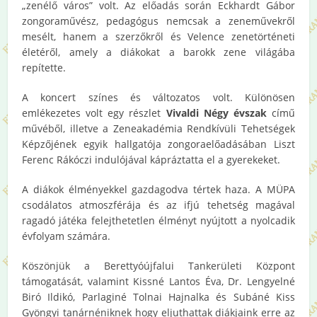
„zenélő város” volt. Az előadás során Eckhardt Gábor
zongoraművész, pedagógus nemcsak a zeneművekről
mesélt, hanem a szerzőkről és Velence zenetörténeti
életéről, amely a diákokat a barokk zene világába
repítette.
A koncert színes és változatos volt. Különösen
emlékezetes volt egy részlet
Vivaldi Négy évszak
című
művéből, illetve a Zeneakadémia Rendkívüli Tehetségek
Képzőjének egyik hallgatója zongoraelőadásában Liszt
Ferenc Rákóczi indulójával kápráztatta el a gyerekeket.
A diákok élményekkel gazdagodva tértek haza. A MÜPA
csodálatos atmoszférája és az ifjú tehetség magával
ragadó játéka felejthetetlen élményt nyújtott a nyolcadik
évfolyam számára.
Köszönjük a Berettyóújfalui Tankerületi Központ
támogatását, valamint Kissné Lantos Éva, Dr. Lengyelné
Biró Ildikó, Parlaginé Tolnai Hajnalka és Subáné Kiss
Gyöngyi tanárnéniknek hogy eljuthattak diákjaink erre az