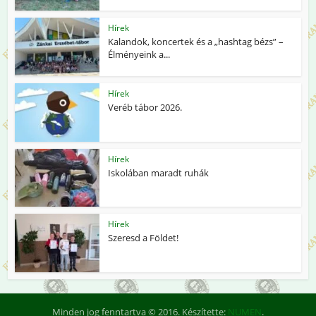
Hírek
Kalandok, koncertek és a „hashtag bézs” –
Élményeink a...
Hírek
Veréb tábor 2026.
Hírek
Iskolában maradt ruhák
Hírek
Szeresd a Földet!
Minden jog fenntartva © 2016. Készítette:
NUMEN
.