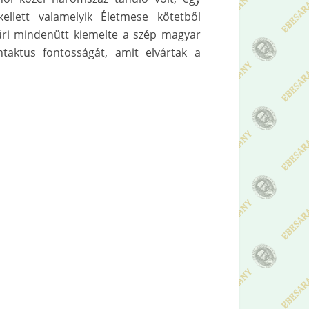
llett valamelyik Életmese kötetből
sűri mindenütt kiemelte a szép magyar
taktus fontosságát, amit elvártak a