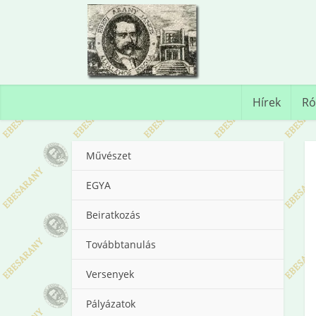
Hírek
Ró
Művészet
EGYA
Beiratkozás
Továbbtanulás
Versenyek
Pályázatok