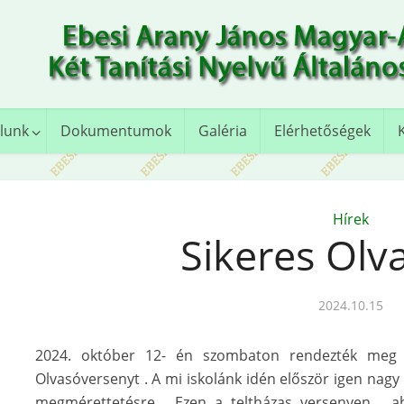
lunk
Dokumentumok
Galéria
Elérhetőségek
Hírek
Sikeres Olv
2024.10.15
2024. október 12- én szombaton rendezték meg
Olvasóversenyt . A mi iskolánk idén először igen nagy 
megmérettetésre. Ezen a teltházas versenyen , ah