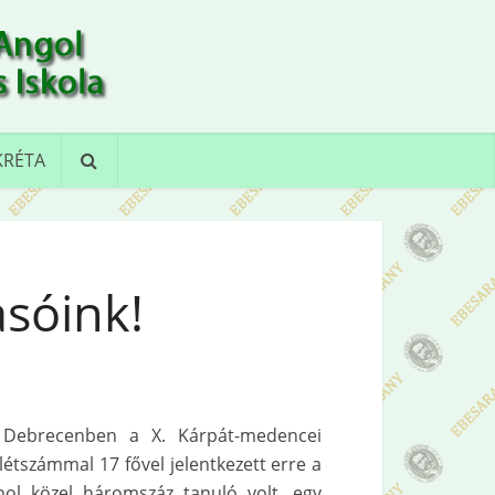
KRÉTA
asóink!
 Debrecenben a X. Kárpát-medencei
létszámmal 17 fővel jelentkezett erre a
ol közel háromszáz tanuló volt, egy