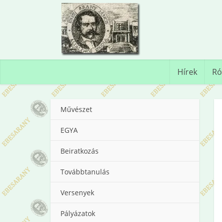
Hírek
Ró
Művészet
EGYA
Beiratkozás
Továbbtanulás
Versenyek
Pályázatok