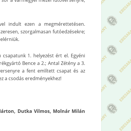
 sor a vármegyei mezei futóversenyre,
ővel indult ezen a megmérettetésen.
szeresen, szorgalmasan futóedzésekre;
elérniük.
ú csapatunk 1. helyezést ért el. Egyéni
ékgyártó Bence a 2.; Antal Zétény a 3.
ersenyre a fent említett csapat és az
khez a csodás eredményekhez!
árton, Dutka Vilmos, Molnár Milán