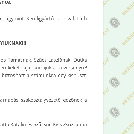
ence.
en, úgymint: Kerékgyártó Fannival, Tóth
IUKNAK!!!
os Tamásnak, Szűcs Lászlónak, Dutka
erekeket saját kocsijukkal a versenyre!
biztosított a számunkra egy kisbuszt,
 Barnabás szakosztályvezető edzőnek a
Batta Katalin és Szűcsné Kiss Zsuzsanna