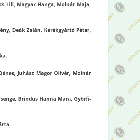
cs Lili, Magyar Hanga, Molnár Maja,
tény, Deák Zalán, Kerékgyártó Péter,
ka.
Dénes, Juhász Magor Olivér, Molnár
Csenge, Brindus Hanna Mara, Györfi-
rta.