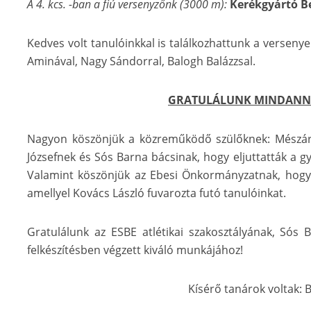
A 4. kcs. -ban a fiú versenyzőnk (3000 m):
Kerékgyártó B
Kedves volt tanulóinkkal is találkozhattunk a verseny
Aminával, Nagy Sándorral, Balogh Balázzsal.
GRATULÁLUNK MINDANNY
Nagyon köszönjük a közreműködő szülőknek: Mészár
Józsefnek és Sós Barna bácsinak, hogy eljuttatták a gy
Valamint köszönjük az Ebesi Önkormányzatnak, hogy 
amellyel Kovács László fuvarozta futó tanulóinkat.
Gratulálunk az ESBE atlétikai szakosztályának, Sós
felkészítésben végzett kiváló munkájához!
Kísérő tanárok voltak: 