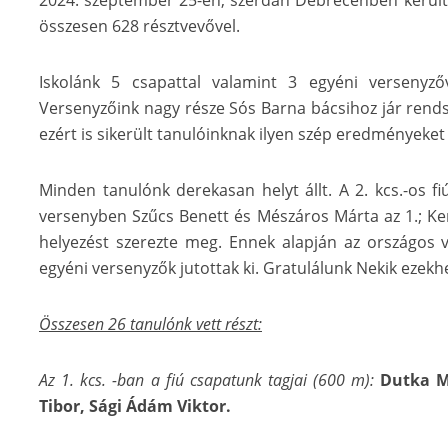
2024. szeptember 25-én, szerdán Debrecenben került
összesen 628 résztvevővel.
Iskolánk 5 csapattal valamint 3 egyéni versenyz
Versenyzőink nagy része Sós Barna bácsihoz jár rend
ezért is sikerült tanulóinknak ilyen szép eredményeket 
Minden tanulónk derekasan helyt állt. A 2. kcs.-os fi
versenyben Szűcs Benett és Mészáros Márta az 1.; Ker
helyezést szerezte meg. Ennek alapján az országos v
egyéni versenyzők jutottak ki. Gratulálunk Nekik eze
Összesen 26 tanulónk vett részt:
Az 1. kcs. -ban a fiú csapatunk tagjai (600 m):
Dutka M
Tibor, Sági Ádám Viktor.