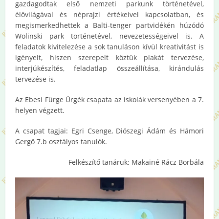
gazdagodtak első nemzeti parkunk történetével,
élővilágával és néprajzi értékeivel kapcsolatban, és
megismerkedhettek a Balti-tenger partvidékén húzódó
Wolinski park történetével, nevezetességeivel is. A
feladatok kivitelezése a sok tanuláson kívül kreativitást is
igényelt, hiszen szerepelt köztük plakát tervezése,
interjúkészítés, feladatlap összeállítása, kirándulás
tervezése is.
Az Ebesi Fürge Ürgék csapata az iskolák versenyében a 7.
helyen végzett.
A csapat tagjai: Egri Csenge, Diószegi Ádám és Hámori
Gergő 7.b osztályos tanulók.
Felkészítő tanáruk: Makainé Rácz Borbála