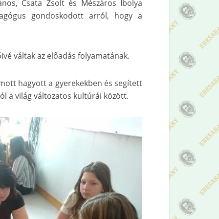
ános, Csata Zsolt és Mészáros Ibolya
agógus gondoskodott arról, hogy a
őivé váltak az előadás folyamatának.
ott hagyott a gyerekekben és segített
 a világ változatos kultúrái között.