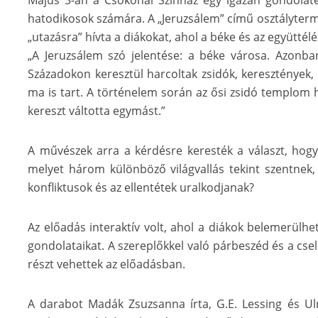
Május 3-án a Csokonai Színház egy igazán gondolaté
hatodikosok számára. A „Jeruzsálem” című osztálytermi
„utazásra” hívta a diákokat, ahol a béke és az együttél
„A Jeruzsálem szó jelentése: a béke városa. Azonban
Századokon keresztül harcoltak zsidók, keresztények,
ma is tart. A történelem során az ősi zsidó templom h
kereszt váltotta egymást.”
A művészek arra a kérdésre keresték a választ, hog
melyet három különböző világvallás tekint szentnek
konfliktusok és az ellentétek uralkodjanak?
Az előadás interaktív volt, ahol a diákok belemerülhe
gondolataikat. A szereplőkkel való párbeszéd és a cse
részt vehettek az előadásban.
A darabot Madák Zsuzsanna írta, G.E. Lessing és U