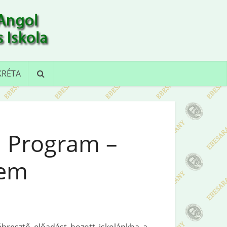
KRÉTA
i Program –
lem