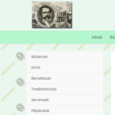
Hírek
Ró
Művészet
EGYA
Beiratkozás
Továbbtanulás
Versenyek
Pályázatok