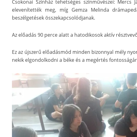
Csokonai Színház tehetséges színművészei: Mercs J
elevenítették meg, míg Gemza Melinda drámaped
beszélgetések összekapcsolódjanak.
Az előadás 90 perce alatt a hatodikosok aktív résztvev
Ez az újszerű előadásmód minden bizonnyal mély nyom
nekik elgondolkodni a béke és a megértés fontosságáról