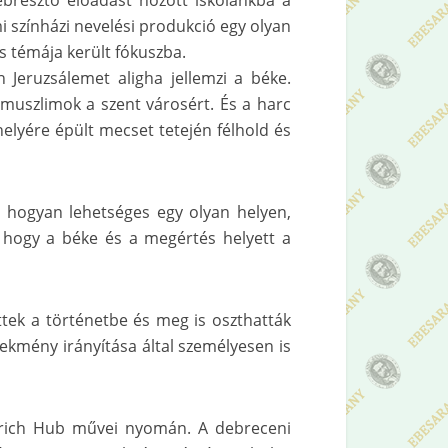
bresztő előadást hozott iskolánkba a
 színházi nevelési produkció egy olyan
és témája került fókuszba.
 Jeruzsálemet aligha jellemzi a béke.
 muszlimok a szent városért. És a harc
elyére épült mecset tetején félhold és
y hogyan lehetséges egy olyan helyen,
, hogy a béke és a megértés helyett a
ttek a történetbe és meg is oszthatták
lekmény irányítása által személyesen is
lrich Hub művei nyomán. A debreceni