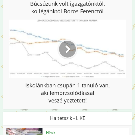
Búcsúzunk volt igazgatónktól,
kollégánktól Boros Ferenctől
Iskolánkban csupán 1 tanuló van,
aki lemorzsolódással
veszélyeztetett!
Ha tetszik - LIKE
Hírek