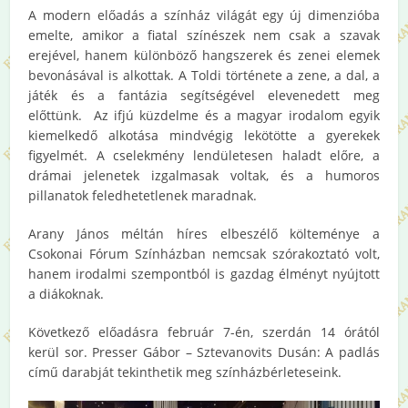
A modern előadás a színház világát egy új dimenzióba
emelte, amikor a fiatal színészek nem csak a szavak
erejével, hanem különböző hangszerek és zenei elemek
bevonásával is alkottak. A Toldi története a zene, a dal, a
játék és a fantázia segítségével elevenedett meg
előttünk. Az ifjú küzdelme és a magyar irodalom egyik
kiemelkedő alkotása mindvégig lekötötte a gyerekek
figyelmét. A cselekmény lendületesen haladt előre, a
drámai jelenetek izgalmasak voltak, és a humoros
pillanatok feledhetetlenek maradnak.
Arany János méltán híres elbeszélő költeménye a
Csokonai Fórum Színházban nemcsak szórakoztató volt,
hanem irodalmi szempontból is gazdag élményt nyújtott
a diákoknak.
Következő előadásra február 7-én, szerdán 14 órától
kerül sor. Presser Gábor – Sztevanovits Dusán: A padlás
című darabját tekinthetik meg színházbérleteseink.