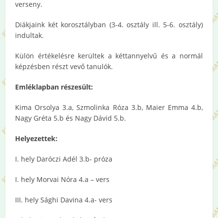
verseny.
Diákjaink két korosztályban (3-4. osztály ill. 5-6. osztály)
indultak.
Külön értékelésre kerültek a kéttannyelvű és a normál
képzésben részt vevő tanulók.
Emléklapban részesült:
Kima Orsolya 3.a, Szmolinka Róza 3.b, Maier Emma 4.b,
Nagy Gréta 5.b és Nagy Dávid 5.b.
Helyezettek:
I. hely Daróczi Adél 3.b- próza
I. hely Morvai Nóra 4.a – vers
III. hely Sághi Davina 4.a- vers