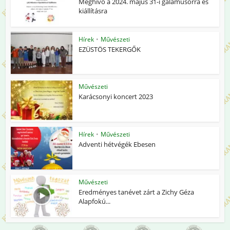
Meghívó a 2024. május 31-i gálaműsorra és
kiállításra
Hírek
•
Művészeti
EZÜSTÖS TEKERGŐK
Művészeti
Karácsonyi koncert 2023
Hírek
•
Művészeti
Adventi hétvégék Ebesen
Művészeti
Eredményes tanévet zárt a Zichy Géza
Alapfokú...