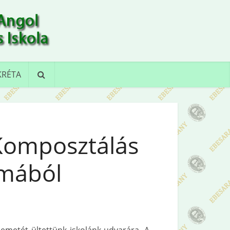
KRÉTA
 Komposztálás
lmából