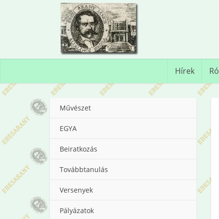
Hírek
Ró
Művészet
EGYA
Beiratkozás
Továbbtanulás
Versenyek
Pályázatok