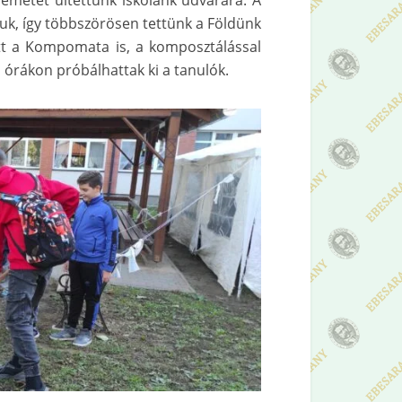
emetét ültettünk iskolánk udvarára. A
uk, így többszörösen tettünk a Földünk
t a Kompomata is, a komposztálással
 órákon próbálhattak ki a tanulók.