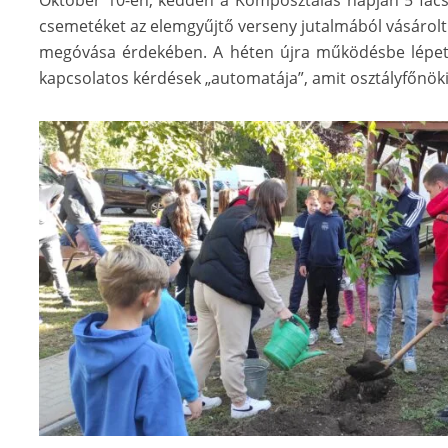
Október 10-én, kedden a Komposztálás napján 5 facs
csemetéket az elemgyűjtő verseny jutalmából vásárolt
megóvása érdekében. A héten újra működésbe lépet
kapcsolatos kérdések „automatája”, amit osztályfőnöki