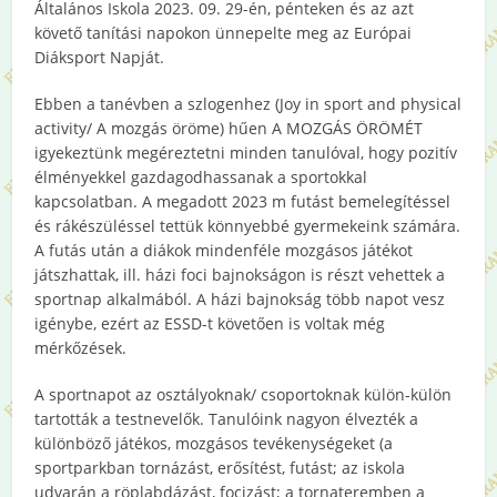
Általános Iskola 2023. 09. 29-én, pénteken és az azt
követő tanítási napokon ünnepelte meg az Európai
Diáksport Napját.
Ebben a tanévben a szlogenhez (Joy in sport and physical
activity/ A mozgás öröme) hűen A MOZGÁS ÖRÖMÉT
igyekeztünk megéreztetni minden tanulóval, hogy pozitív
élményekkel gazdagodhassanak a sportokkal
kapcsolatban. A megadott 2023 m futást bemelegítéssel
és rákészüléssel tettük könnyebbé gyermekeink számára.
A futás után a diákok mindenféle mozgásos játékot
játszhattak, ill. házi foci bajnokságon is részt vehettek a
sportnap alkalmából. A házi bajnokság több napot vesz
igénybe, ezért az ESSD-t követően is voltak még
mérkőzések.
A sportnapot az osztályoknak/ csoportoknak külön-külön
tartották a testnevelők. Tanulóink nagyon élvezték a
különböző játékos, mozgásos tevékenységeket (a
sportparkban tornázást, erősítést, futást; az iskola
udvarán a röplabdázást, focizást; a tornateremben a