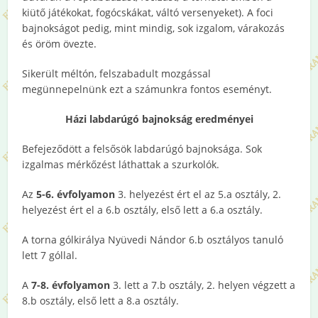
kiütő játékokat, fogócskákat, váltó versenyeket). A foci
bajnokságot pedig, mint mindig, sok izgalom, várakozás
és öröm övezte.
Sikerült méltón, felszabadult mozgással
megünnepelnünk ezt a számunkra fontos eseményt.
Házi labdarúgó bajnokság eredményei
Befejeződött a felsősök labdarúgó bajnoksága. Sok
izgalmas mérkőzést láthattak a szurkolók.
Az
5-6. évfolyamon
3. helyezést ért el az 5.a osztály, 2.
helyezést ért el a 6.b osztály, első lett a 6.a osztály.
A torna gólkirálya Nyüvedi Nándor 6.b osztályos tanuló
lett 7 góllal.
A
7-8. évfolyamon
3. lett a 7.b osztály, 2. helyen végzett a
8.b osztály, első lett a 8.a osztály.