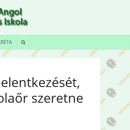
KRÉTA
jelentkezését,
olaőr szeretne