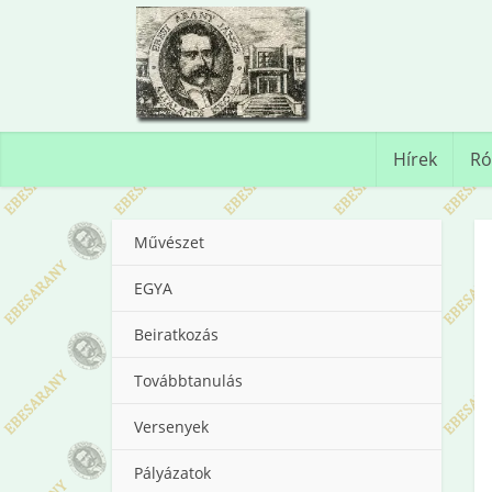
Hírek
Ró
Művészet
EGYA
Beiratkozás
Továbbtanulás
Versenyek
Pályázatok