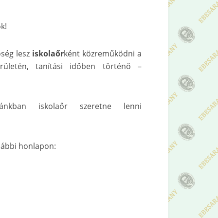
k!
őség lesz
iskolaőr
ként közreműködni a
rületén, tanítási időben történő –
lánkban iskolaőr szeretne lenni
alábbi honlapon: