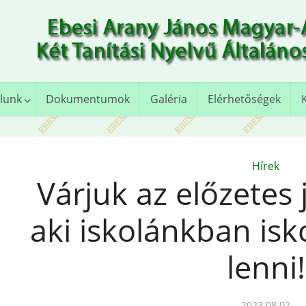
lunk
Dokumentumok
Galéria
Elérhetőségek
Hírek
Várjuk az előzetes 
aki iskolánkban isk
lenni!
2023.08.02