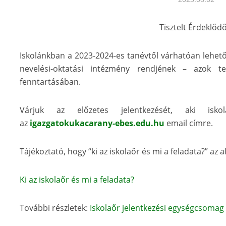
Tisztelt Érdeklődő
Iskolánkban a 2023-2024-es tanévtől várhatóan lehet
nevelési-oktatási intézmény rendjének – azok te
fenntartásában.
Várjuk az előzetes jelentkezését, aki isko
az
igazgatokukacarany-ebes.edu.hu
email címre.
Tájékoztató, hogy “ki az iskolaőr és mi a feladata?” az 
Ki az iskolaőr és mi a feladata?
További részletek:
Iskolaőr jelentkezési egységcsomag