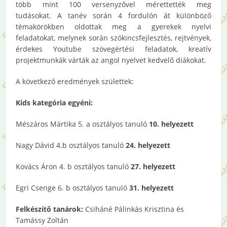
több mint 100 versenyzővel mérettették meg
tudásokat. A tanév során 4 fordulón át különböző
témakörökben oldottak meg a gyerekek nyelvi
feladatokat, melynek során szókincsfejlesztés, rejtvények,
érdekes Youtube szövegértési feladatok, kreatív
projektmunkák várták az angol nyelvet kedvelő diákokat.
A következő eredmények születtek:
Kids kategória egyéni:
Mészáros Mártika 5. a osztályos tanuló
10. helyezett
Nagy Dávid 4.b osztályos tanuló
24. helyezett
Kovács Áron 4. b osztályos tanuló
27. helyezett
Egri Csenge 6. b osztályos tanuló
31. helyezett
Felkészítő tanárok:
Csiháné Pálinkás Krisztina és
Tamássy Zoltán