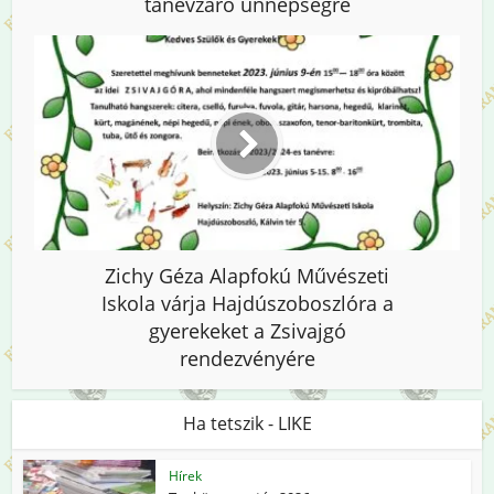
tanévzáró ünnepségre
Zichy Géza Alapfokú Művészeti
Iskola várja Hajdúszoboszlóra a
gyerekeket a Zsivajgó
rendezvényére
Ha tetszik - LIKE
Hírek