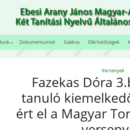
lunk
Dokumentumok
Galéria
Elérhetőségek
Versenyek
Fazekas Dóra 3.
tanuló kiemelked
ért el a Magyar To
versen