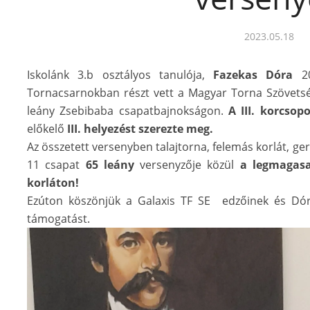
2023.05.18
Iskolánk 3.b osztályos tanulója,
Fazekas Dóra
20
Tornacsarnokban részt vett a Magyar Torna Szövets
leány Zsebibaba csapatbajnokságon.
A III. korcsop
előkelő
III. helyezést szerezte meg.
Az összetett versenyben talajtorna, felemás korlát, ge
11 csapat
65 leány
versenyzője közül
a legmagasa
korláton!
Ezúton köszönjük a Galaxis TF SE edzőinek és Dórik
támogatást.