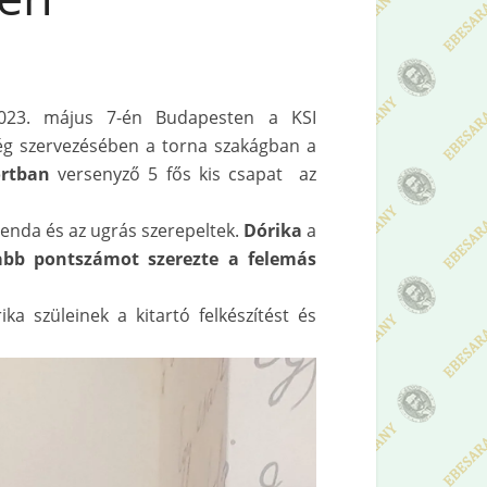
23. május 7-én Budapesten a KSI
ég szervezésében a torna szakágban a
ortban
versenyző 5 fős kis csapat az
renda és az ugrás szerepeltek.
Dórika
a
bb pontszámot szerezte a felemás
a szüleinek a kitartó felkészítést és