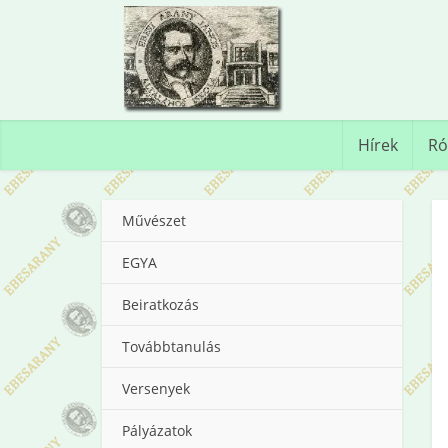
Hírek
Ró
Művészet
EGYA
Beiratkozás
Továbbtanulás
Versenyek
Pályázatok