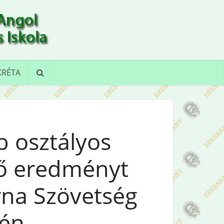
KRÉTA
b osztályos
ő eredményt
rna Szövetség
yén