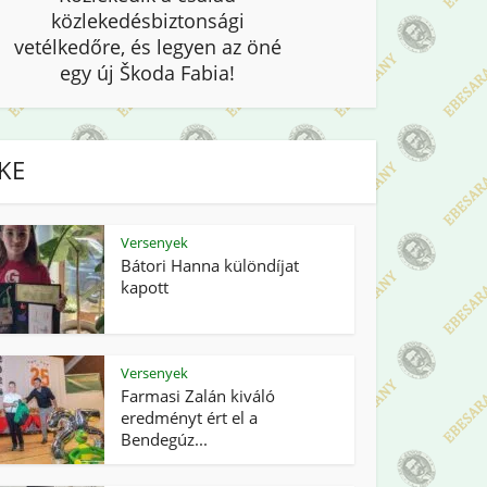
közlekedésbiztonsági
vetélkedőre, és legyen az öné
egy új Škoda Fabia!
IKE
Versenyek
Bátori Hanna különdíjat
kapott
Versenyek
Farmasi Zalán kiváló
eredményt ért el a
Bendegúz...