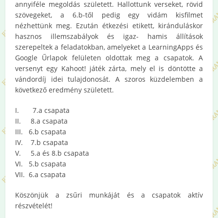
annyiféle megoldás született. Hallottunk verseket, rövid
szövegeket, a 6.b-től pedig egy vidám kisfilmet
nézhettünk meg. Ezután étkezési etikett, kiránduláskor
hasznos illemszabályok és igaz- hamis állítások
szerepeltek a feladatokban, amelyeket a LearningApps és
Google Űrlapok felületen oldottak meg a csapatok. A
versenyt egy Kahoot! játék zárta, mely el is döntötte a
vándordíj idei tulajdonosát. A szoros küzdelemben a
következő eredmény született.
I. 7.a csapata
II. 8.a csapata
III. 6.b csapata
IV. 7.b csapata
V. 5.a és 8.b csapata
VI. 5.b csapata
VII. 6.a csapata
Köszönjük a zsűri munkáját és a csapatok aktív
részvételét!