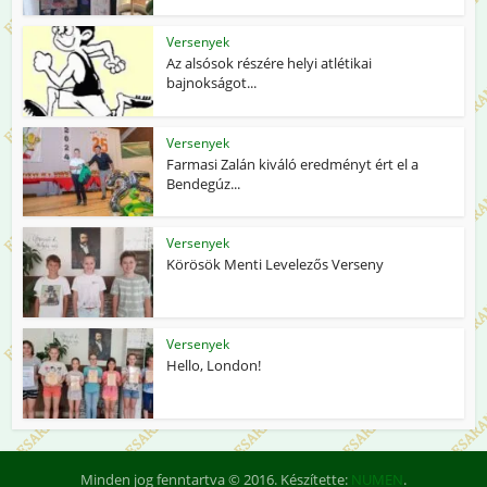
Versenyek
Az alsósok részére helyi atlétikai
bajnokságot...
Versenyek
Farmasi Zalán kiváló eredményt ért el a
Bendegúz...
Versenyek
Körösök Menti Levelezős Verseny
Versenyek
Hello, London!
Minden jog fenntartva © 2016. Készítette:
NUMEN
.