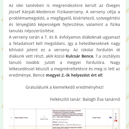
Az idei tanévben is megrendezésre került az Öveges
József Kárpát-Medencei Fizikaverseny. A verseny célja a
problémamegoldó, a megfigyelő, kísérletező, szövegértési
és lényeglátó képességek fejlesztése, valamint a fizika
tanulás népszerűsítése.
A verseny során a 7. és 8. évfolyamos diákoknak ugyanazt
a feladatsort kell megoldani, így a hetedikeseknek nagy
kihívást jelent ez a verseny. Az iskolai fordulón öt
diákunk vett részt, akik közül
Kulcsár Bence
, 7.a osztályos
tanuló tovább jutott a megyei fordulóra. Nagy
lelkesedéssel készült a megmérettetésre és meg is lett az
eredménye, Bence
megyei 2.-ik helyezést ért el!
Gratulálunk a kiemelkedő eredményhez!
Felkészítő tanár: Balogh Éva tanárnő