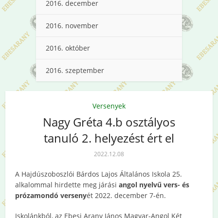
2016. december
2016. november
2016. október
2016. szeptember
Versenyek
Nagy Gréta 4.b osztályos
tanuló 2. helyezést ért el
2022.12.08
A Hajdúszoboszlói Bárdos Lajos Általános Iskola 25.
alkalommal hirdette meg járási
angol nyelvű vers-
és
prózamondó verseny
ét 2022. december 7-én.
Iskolánkból, az Ebesi Arany János Magyar-Angol Két