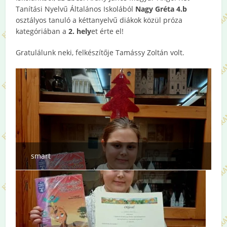
Tanítási Nyelvű Általános Iskolából
Nagy Gréta 4.b
osztályos tanuló a kéttanyelvű diákok közül próza
kategóriában a
2. hely
et érte el!
Gratulálunk neki, felkészítője Tamássy Zoltán volt.
smart