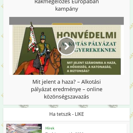
Rákmegelőzés Európában
kampány
Mit jelent a haza? – Alkotási
pályázat eredménye – online
közönségszavazás
Ha tetszik - LIKE
Hírek