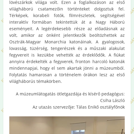
lövészárkok világa volt. Ezen a foglalkozáson az első
világháború csatamezőin történteket dolgoztuk fel.
Térképek, korabeli fotók, filmrészletek, segítségével
interaktív formában tekintettük át a Nagy Háború
eseményeit. A legérdekesebb része az előadásnak az
volt, amikor az önként jelentkezők beöltözhettek az
Osztrák-Magyar Monarchia katonáinak. A gyalogosok,
lovasság, tüzérség, tengerészek és a műszaki alakulat
fegyvereit is kezükbe vehették az érdeklődők. A fiúkat
annyira érdekelték a fegyverek, fronton harcoló katonák
mindennapjai, hogy el sem akartak jönni a múzeumból.
Folytatás hamarosan a történelem órákon lesz az első
világháborús témakörben.
A múzeumlátogatás ötletgazdája és kísérő pedagógus:
Csiha László
Az utazás szervezője: Tálas Enikő osztályfőnök