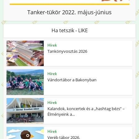
Tanker-tükör 2022. május-június
Ha tetszik - LIKE
Hírek
Tankönyvosztás 2026
Hírek
Vándortábor a Bakonyban
Hírek
Kalandok, koncertek és a „hashtag bézs” –
Élményeink a...
Hírek
Veréb tábor 2026.