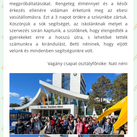
megpróbáltatásokat. Rengeteg élménnyel és a késői
érkezés ellenére vidáman érketünk meg az ebesi
vasútállomásra. Ezt a 3 napot örökre a szívünkbe zártuk.
Köszönjük a sok segítséget, az iskolánknak melyet a
szervezés során kaptunk, a szülőknek, hogy elengedték a
gyerekeket erre a hosszú útra, s lehetővé tették
számunkra a kirándulást, Betti néninek, hogy eljött
velünk és mindenben segítségünkre volt.
Vagány csapat osztályfőnöke: Nati néni