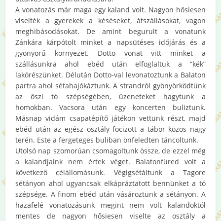
A vonatozás már maga egy kaland volt. Nagyon hősiesen
viselték a gyerekek a késéseket, átszállásokat, vagon
meghibásodásokat. De amint begurult a vonatunk
Zánkára kárpótolt minket a napsütéses időjárás és a
gyönyörű környezet. Dotto vonat vitt minket a
szállásunkra ahol ebéd után elfoglaltuk a “kék”
lakórészünket. Délután Dotto-val levonatoztunk a Balaton
partra ahol sétahajókáztunk. A strandról gyönyörködtünk
az őszi tó szépségében, üzeneteket hagytunk a
homokban. Vacsora után egy koncerten buliztunk.
Másnap vidám csapatépítő játékon vettünk részt, majd
ebéd után az egész osztály focizott a tábor közös nagy
terén. Este a fergeteges buliban önfeledten táncoltunk.
Utolsó nap szomorúan csomagoltunk össze, de ezzel még
a kalandjaink nem értek véget. Balatonfüred volt a
következő célállomásunk. Végigsétáltunk a Tagore
sétányon ahol ugyancsak elkápráztatott bennünket a tó
szépsége. A finom ebéd után vásároztunk a sétányon. A
hazafelé vonatozásunk megint nem volt kalandoktól
mentes de nagyon hősiesen viselte az osztály a