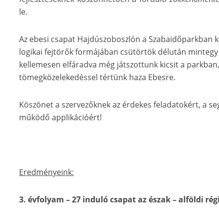
le.
Az ebesi csapat Hajdúszoboszlón a Szabaidőparkban
logikai fejtörők formájában csütörtök délután mintegy
kellemesen elfáradva még játszottunk kicsit a parkba
tömegközelekedéssel tértünk haza Ebesre.
Köszönet a szervezőknek az érdekes feladatokért, a seg
működő applikációért!
Eredményeink:
3. évfolyam – 27 induló csapat az észak – alföldi ré