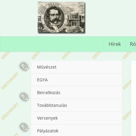
Hírek
Ró
Művészet
EGYA
Beiratkozás
Továbbtanulás
Versenyek
Pályázatok