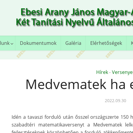
lunk
Dokumentumok
Galéria
Elérhetőségek
Hírek
Versenye
•
Medvematek ha es
2022.09.30
Idén a tavaszi forduló után ősszel országszerte 150 h
szabadtéri matematikaversenyt a Medvematek lelk
fejlesztéseknek köszönhetően a forduló
zökkenőmente