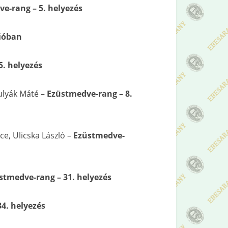
e-rang – 5. helyezés
gióban
. helyezés
ulyák Máté –
Ezüstmedve-rang – 8.
e, Ulicska László –
Ezüstmedve-
stmedve-rang – 31. helyezés
4. helyezés