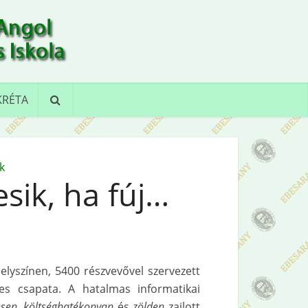
KRÉTA
k
ik, ha fúj…
elyszínen, 5400 részvevővel szervezett
es csapata. A hatalmas informatikai
sen
,
költséghatékonyan
és
zölden
zajlott