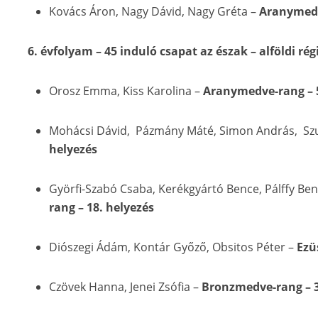
Kovács Áron, Nagy Dávid, Nagy Gréta –
Aranymedv
6. évfolyam – 45 induló csapat az észak – alföldi ré
Orosz Emma, Kiss Karolina –
Aranymedve-rang – 5
Mohácsi Dávid, Pázmány Máté, Simon András, Sz
helyezés
Györfi-Szabó Csaba, Kerékgyártó Bence, Pálffy Benc
rang – 18. helyezés
Diószegi Ádám, Kontár Győző, Obsitos Péter –
Ezü
Czövek Hanna, Jenei Zsófia –
Bronzmedve-rang – 3