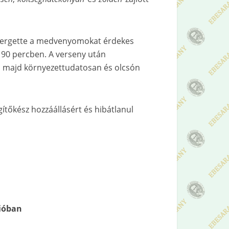
 kergette a medvenyomokat érdekes
 90 percben. A verseny után
n, majd környezettudatosan és olcsón
ítőkész hozzáállásért és hibátlanul
gióban