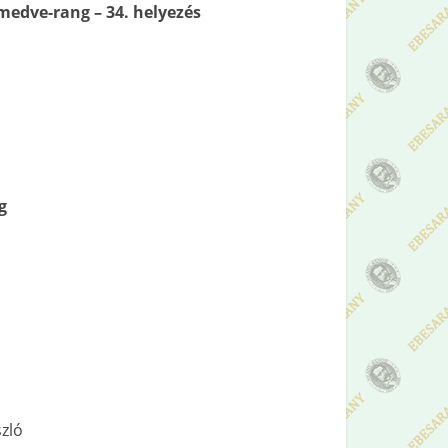
edve-rang – 34. helyezés
g
szló